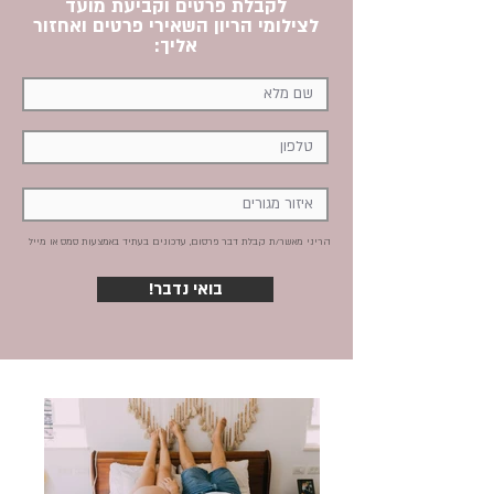
לקבלת פרטים וקביעת מועד
לצילומי הריון השאירי פרטים ואחזור
אליך:
הריני מאשר/ת קבלת דבר פרסום, עדכונים בעתיד באמצעות סמס או מייל
!בואי נדבר